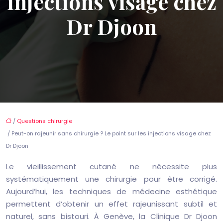
injections visage chez
Dr Djoon
/
Questions chirurgie
/ Peut-on rajeunir sans chirurgie ? Le point sur les injections visage chez
Dr Djoon
Le vieillissement cutané ne nécessite plus
systématiquement une chirurgie pour être corrigé.
Aujourd’hui, les techniques de médecine esthétique
permettent d’obtenir un effet rajeunissant subtil et
naturel, sans bistouri. À Genève, la Clinique Dr Djoon