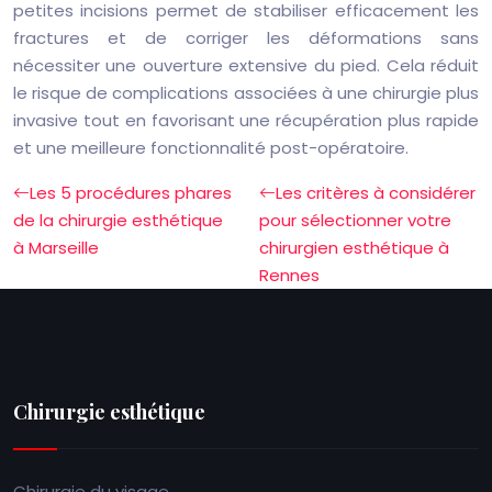
petites incisions permet de stabiliser efficacement les
fractures et de corriger les déformations sans
nécessiter une ouverture extensive du pied. Cela réduit
le risque de complications associées à une chirurgie plus
invasive tout en favorisant une récupération plus rapide
et une meilleure fonctionnalité post-opératoire.
Les 5 procédures phares
Les critères à considérer
de la chirurgie esthétique
pour sélectionner votre
à Marseille
chirurgien esthétique à
Rennes
Chirurgie esthétique
Chirurgie du visage